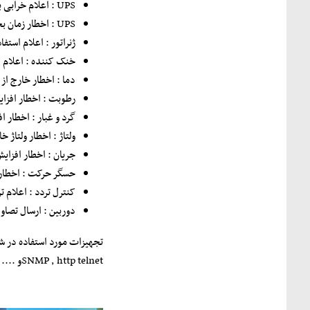
UPS : اعلام خرابی باطری یا عملکرد سیستم ups
UPS : اخطار زمان بحرانی باقی مانده از باطریups
ژنراتور : اعلام استفاد
خنک کننده : اعلام 
دما : اخطار خارج از
رطوبت : اخطار افزا
گرد و غبار : اخطار ا
ولتاژ : اخطار ولتاژ 
جریان : اخطار افزای
حسگر حرکت : اخطار
کنترل تردد : اعلام ت
دوربین : ارسال تصاو
SNMP , http telnetو .... جهت ارسال و دریافت اطلاعات استفاده می نمایند.