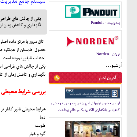
سیستم جامع مدیریت و 
یکی از چالش هاي طراحی 
پندوييت - Panduit
نگهداري و کاهش زمان از 
اتاق سرور یا مرکز داده اصل
حصول اطمینان از عملکرد صح
نوردن - Norden
اجتناب ناپذیر نموده است.
آرشيو...
یکی از چالش هاي طراحی امن
نگهداري و کاهش زمان از کا
آخرين اخبار
بررسی شرایط محیطی ا
اولین حضور نوآوران امروز در پنجمین همایش و
شرایط محیطی تاثیر گذار بر 
کنفرانس بانکداری الکترونیک و نظام پرداخت
دما
طوبت
گرد و غبار