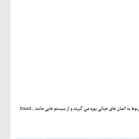
تجهیزات مورد استفاده در شبکه های امروزی به صورت بسیار گسترده از امکانات استاندارد پایش و مانیتورینگ مربوط به المان های حیاتی بهره می گیرند و از سیستم هایی مانند Email ,