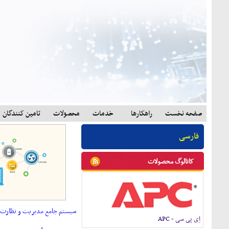
صفحه نخست
راهکارها
خدمات
محصولات
تامين کنندگان
فارسی
کاتالوگ محصولات
سیستم جامع مدیریت و نظارت ب
اِی پی سی - APC