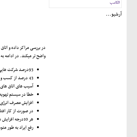
الکامپ
آرشيو...
در بررسی مراکز داده و اتاق
واضح تر میکند. در ادامه ب
93درصد شرکت هایی که به اتاق سرورشان آسیب وارد آمد تا 5سال مقدار قابل توجهی از کسب و کارشان را از دست دادند. (اداره کار ایالات متحده)
43 درصد از کسب و کارها در ایالات متحده پس از این اتفاق هرگز آغاز به فعالیت نکردند و 29درصد در عرض دو سال بسته شدند. (دانشگاهWisconsin)
آسیب های اتاق های 
خطا در سیستم تهویه 
افزایش مصرف انرژی به 39درصد در طول پنج سال به علت افزایش بیش از حد دما و کاهش ک
در صورت از کار افتادن سیستم کولین
هر 10درجه افزایش دما بالای 20درجه موجب کاهش 50درصدی کارایی و اطمینان می گردد.
رفع ایراد به طور متوسط بین نصف