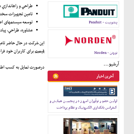
طراحي و راه‎اندازي مراکز داده
تامين تجهيزات سخت‎افزاري و نرم‎افزاري در حوزه زيرساخت شبکه و مراکز داده
توسعه سيستمهای اط
پندوييت - Panduit
مشاوره، طراحي، پياده‎سازي و نگهداري شبکه‎هاي رايانه
اين شرکت در حال حاضر تام
قيمت
برای کاربران خود فراه
نوردن - Norden
آرشيو...
درصورت تمايل به کسب اطلاعات
آخرين اخبار
اولین حضور نوآوران امروز در پنجمین همایش و
کنفرانس بانکداری الکترونیک و نظام پرداخت