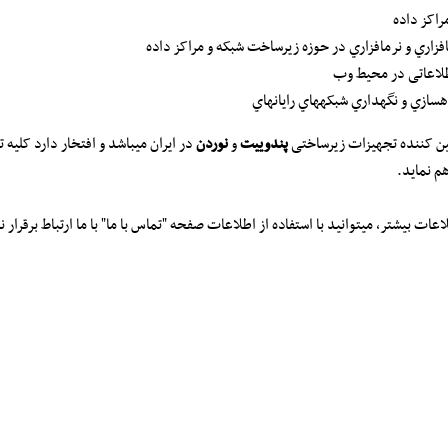
لاعاتی در محيط وب
‎اي
ين کننده تجهيزات زيرساختی
پندوييت
و
نوردن
در ايران ميباشد و افتخار دارد کليه ت
م نمايد.
 بيشتر، ميتوانيد با استفاده از اطلاعات صفحه "تماس با ما" با ما ارتباط برقرار نم