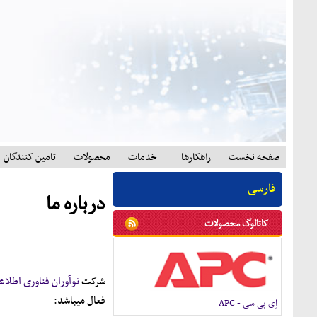
صفحه نخست
راهکارها
خدمات
محصولات
تامين کنندگان
.
فارسی
درباره ما
کاتالوگ محصولات
شرکت
نوآوران فناوری اطلاع
فعال ميباشد:
اِی پی سی - APC