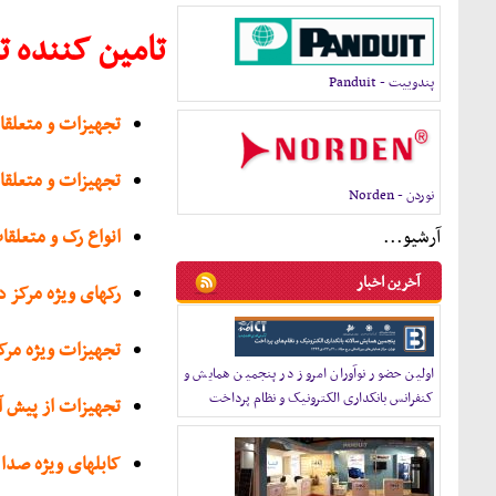
تامین کننده ت
پندوييت - Panduit
تجهیزات و متعلق
تجهیزات و متعلقا
نوردن - Norden
آرشيو...
انواع رک و متعلق
آخرين اخبار
رکهای ویژه مرکز د
تجهیزات ویژه مرک
اولین حضور نوآوران امروز در پنجمین همایش و
کنفرانس بانکداری الکترونیک و نظام پرداخت
تجهیزات از پیش آم
کابلهای ویژه صدا 