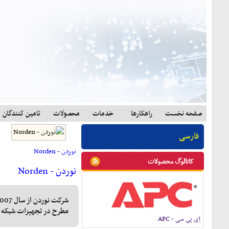
صفحه نخست
راهکارها
خدمات
محصولات
تامين کنندگان
فارسی
نوردن - Norden
کاتالوگ محصولات
نوردن - Norden
مطرح در تجهیزات شبکه و
اِی پی سی - APC